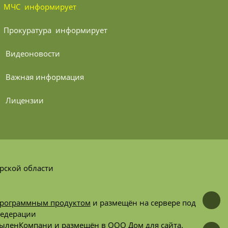
МЧС 
 информирует
Прокуратура 
 информирует
 Видеоновости
 Важная информация
 Лицензии
рской области
программным продуктом
и размещён на сервере под
Федерации
ыленКомпани и
размещён
в ООО Дом для сайта.