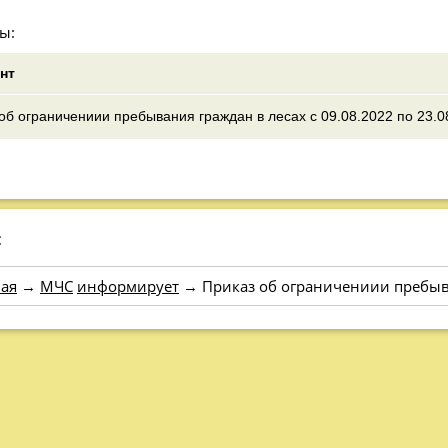
ы:
нт
об ограничениии пребывания граждан в лесах с 09.08.2022 по 23.0
:
ая
→
МЧС
информирует
→
Приказ об ограничениии пребыва