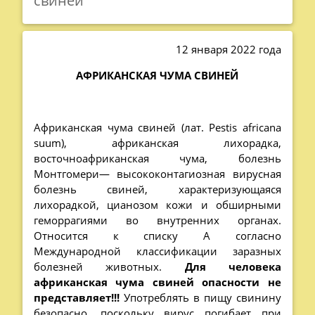
свиней
12 января 2022 года
АФРИКАНСКАЯ ЧУМА СВИНЕЙ
Африканская чума свиней (лат. Pestis africana
suum), африканская лихорадка,
восточноафриканская чума, болезнь
Монтгомери— высококонтагиозная вирусная
болезнь свиней, характеризующаяся
лихорадкой, цианозом кожи и обширными
геморрагиями во внутренних органах.
Относится к списку A согласно
Международной классификации заразных
болезней животных.
Для человека
африканская чума свиней опасности не
представляет!!!
Употреблять в пищу свинину
безопасно, поскольку вирус погибает при